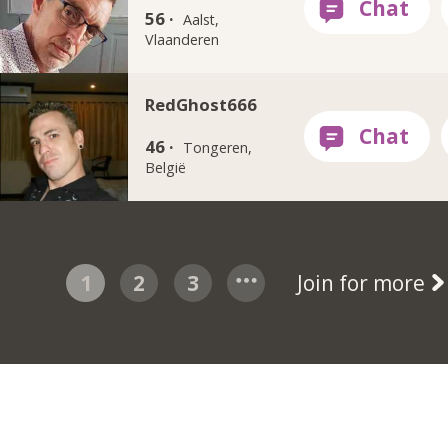
56 ·
Aalst,
Vlaanderen
RedGhost666
46 ·
Tongeren,
België
1
2
3
Join for more