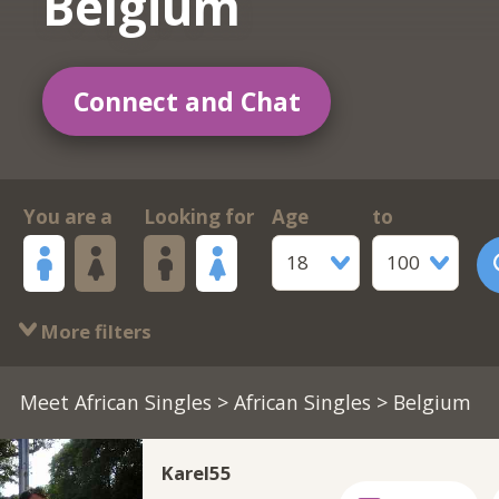
Belgium
Connect and Chat
You are a
Looking for
Age
to
18
100
More filters
Meet African Singles
>
African Singles
> Belgium
Karel55