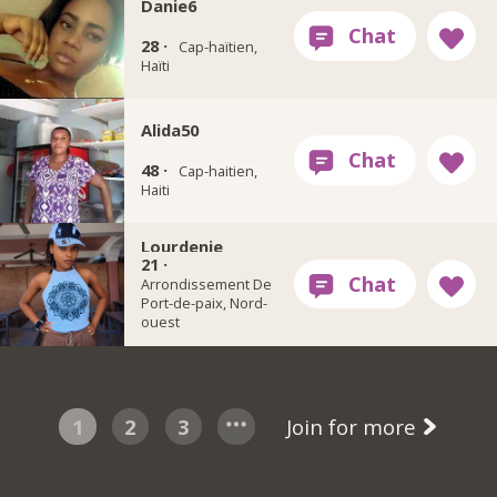
Danie6
28 ·
Cap-haïtien,
Haïti
Alida50
48 ·
Cap-haitien,
Haiti
Lourdenie
21 ·
Arrondissement De
Port-de-paix, Nord-
ouest
1
2
3
Join for more