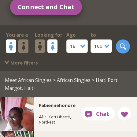
Connect and Chat
You are a
Looking for
Age
to
18
100
More filters
Meet African Singles
>
African Singles
> Haïti Port
Margot, Haiti
Fabiennehonore
41 ·
Fort Liberté,
Nord-est