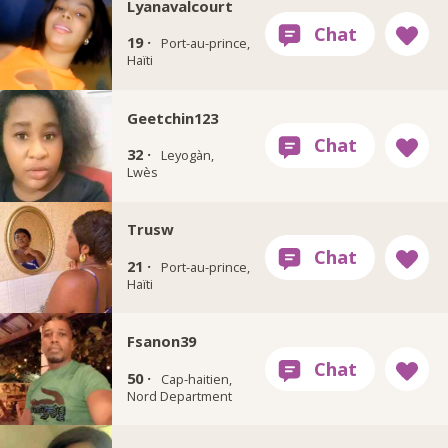
Lyanavalcourt
19 ·
Port-au-prince,
Haïti
Geetchin123
32 ·
Leyogàn,
Lwès
Trusw
21 ·
Port-au-prince,
Haïti
Fsanon39
50 ·
Cap-haitien,
Nord Department