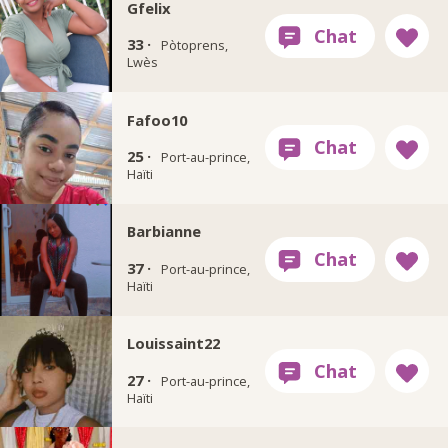
Gfelix
33 ·
Pòtoprens,
Lwès
Fafoo10
25 ·
Port-au-prince,
Haïti
Barbianne
37 ·
Port-au-prince,
Haïti
Louissaint22
27 ·
Port-au-prince,
Haïti