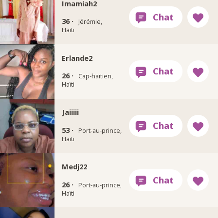
Imamiah2
36 ·
Jérémie,
Haiti
Erlande2
26 ·
Cap-haïtien,
Haïti
Jaiiiii
53 ·
Port-au-prince,
Haiti
Medj22
26 ·
Port-au-prince,
Haïti