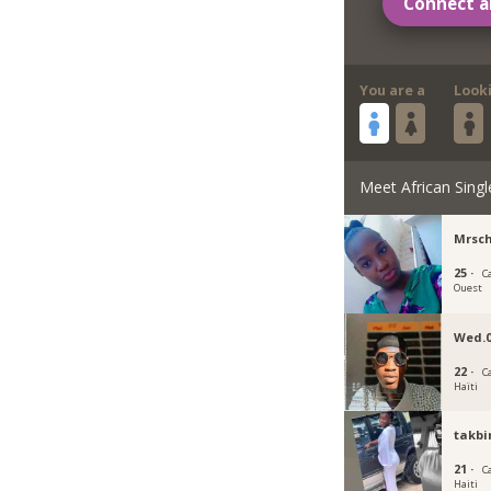
Connect a
You are a
Look
Meet African Singl
Mrsc
25 ·
C
Ouest
Wed.
22 ·
C
Haïti
takbi
21 ·
C
Haiti