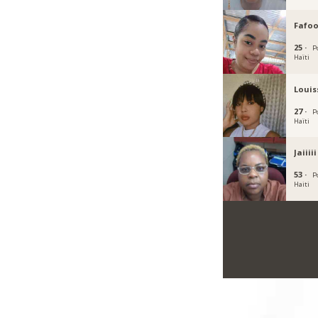
Fafoo
25 ·
P
Haïti
Louis
27 ·
P
Haïti
Jaiiiii
53 ·
P
Haiti