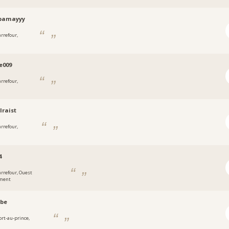
pamayyy
arrefour,
e009
arrefour,
lraist
arrefour,
4
arrefour, Ouest
ment
abe
ort-au-prince,