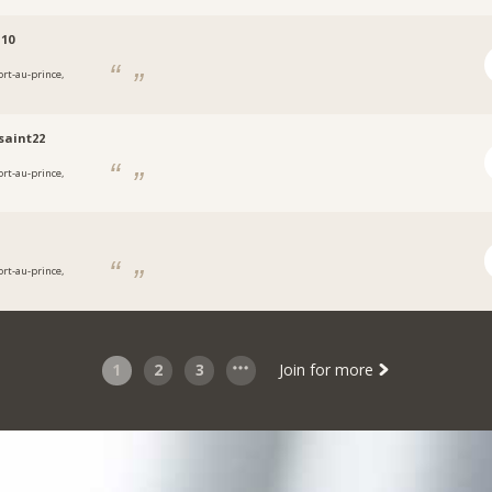
10
ort-au-prince,
saint22
ort-au-prince,
ort-au-prince,
1
2
3
Join for more