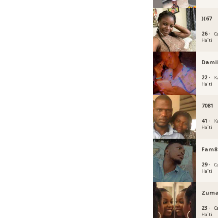
)(67
26 ·
C
Haïti
Dami
22 ·
K
Haiti
7081
41 ·
K
Haïti
Fam8
29 ·
C
Haïti
Zuma
23 ·
C
Haïti