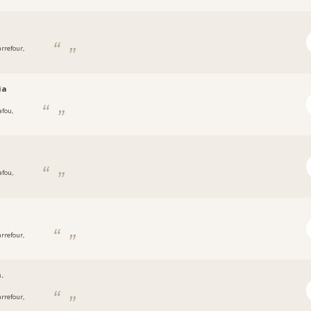
arrefour,
ia
afou,
afou,
arrefour,
.
arrefour,