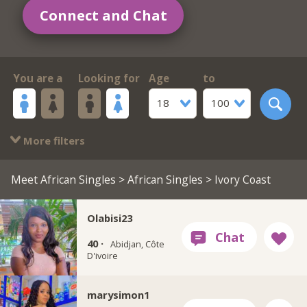
Connect and Chat
You are a
Looking for
Age
to
18
100
More filters
Meet African Singles
>
African Singles
> Ivory Coast
Olabisi23
40 ·
Abidjan, Côte
D'ivoire
marysimon1