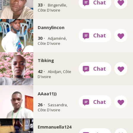
33 ·
Bingerville,
Côte D'ivoire
Dannylincon
30 ·
Adjaméné,
Côte D'ivoire
Tibking
42 ·
Abidjan, Côte
D'ivoire
AAaa11))
26 ·
Sassandra,
Côte D'ivoire
Emmanuella124