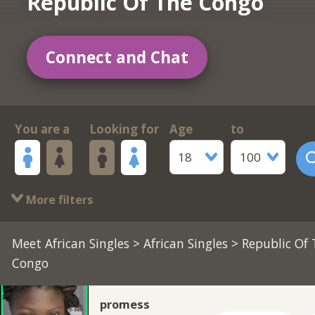
Republic Of The Congo
Connect and Chat
You are a
Looking for
Age
to
18
100
More filters
Meet African Singles
>
African Singles
> Republic Of
Congo
promess