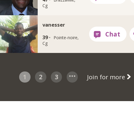
Cg
vanesser
39 ·
Pointe-noire,
Cg
1
2
3
Join for more