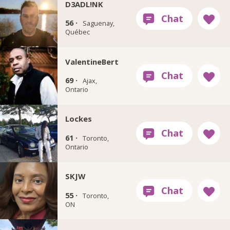
D3ADL!NK
56 ·
Saguenay,
Québec
ValentineBert
69 ·
Ajax,
Ontario
Lockes
61 ·
Toronto,
Ontario
SKJW
55 ·
Toronto,
ON